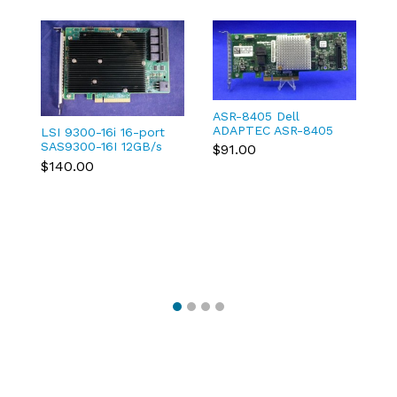
S
Or
ASR-8405 Dell
2
$
ADAPTEC ASR-8405
1
LSI 9300-16i 16-port
TXCMC SAS/SATA
M
SAS9300-16I 12GB/s
$91.00
12Gb/s RAID
Host Bus Adapter 03-
$140.00
Controller 0TXCMC
25600-01B