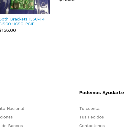
2.20 
$383.
SFP+ Transceiver
CM80
Both Brackets I350-T4
CISCO UCSC-PCIE-
IRJ45 Intel I350 Quad
$156.00
Port Adapter
Podemos Ayudarte
to Nacional
Tu cuenta
ciones
Tus Pedidos
s de Bancos
Contactenos