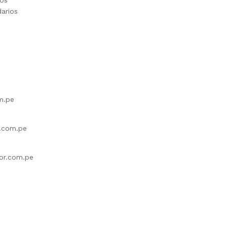
ios
darios
m.pe
r.com.pe
or.com.pe