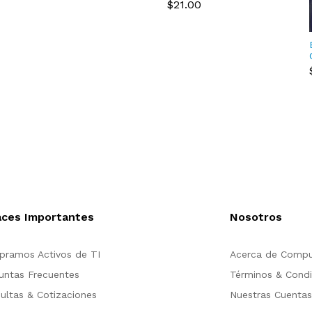
SR SFP+ Transceiver
$21.00
Module 10-2415-03
aces Importantes
Nosotros
ramos Activos de TI
Acerca de Compu
untas Frecuentes
Términos & Condi
ultas & Cotizaciones
Nuestras Cuenta