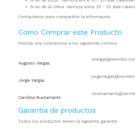
Si es de EEUU demora entre 15 - 20 dias calendar
Si es de la China demora entre 25 - 30 dias calen
Contactenos para compartirle la informacion
Como Comprar este Producto
Solicite una cotizaciona a los siguientes correos.
avargas@servidor.co
Augusto Vargas
jorgevargas@servido
Jorge Vargas
cbustamante@servid
Carolina Bustamante
Garantia de productos
Todos los productos tienen la siguiente garantia