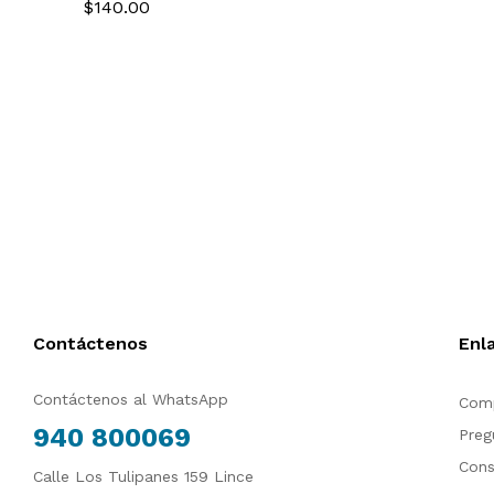
Host Bus Adapter 03-
$140.00
0TXCMC
25600-01B
Contáctenos
Enl
Contáctenos al WhatsApp
Comp
940 800069
Preg
Cons
Calle Los Tulipanes 159 Lince