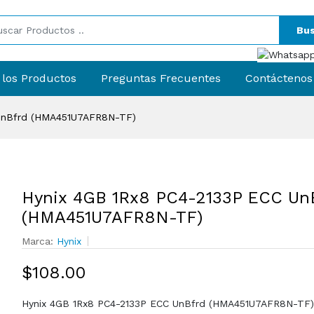
Bus
 los Productos
Preguntas Frecuentes
Contáctenos
 UnBfrd (HMA451U7AFR8N-TF)
Hynix 4GB 1Rx8 PC4-2133P ECC Un
(HMA451U7AFR8N-TF)
Marca:
Hynix
$108.00
Hynix 4GB 1Rx8 PC4-2133P ECC UnBfrd (HMA451U7AFR8N-TF)