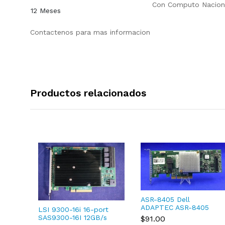
Con
Computo Nacion
12 Meses
Contactenos para mas informacion
Productos relacionados
ASR-8405 Dell
ADAPTEC ASR-8405
LSI 9300-16i 16-port
TXCMC SAS/SATA
SAS9300-16I 12GB/s
$91.00
12Gb/s RAID Controller