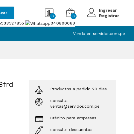
Ingresar
car
Registrar
0
0
933527855
940800069
Venda en servidor.com.pe
Bfrd
Productos a pedido 20 dias
consulta
ventas@servidor.com.pe
Crédito para empresas
consulte descuentos