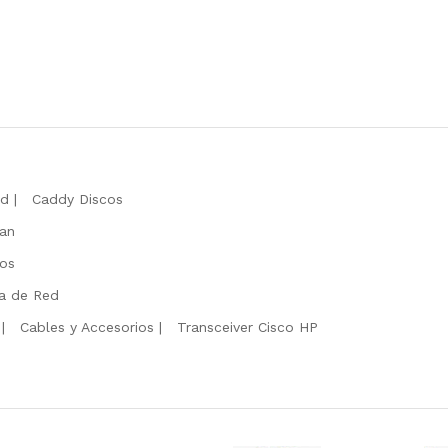
rd
Caddy Discos
Fan
ios
ta de Red
Cables y Accesorios
Transceiver Cisco HP