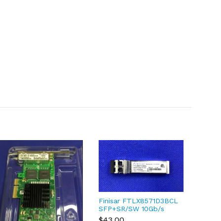
Finisar FTLX8571D3BCL
E5-26
SFP+SR/SW 10Gb/s
Proce
850nm Multimode
$43.00