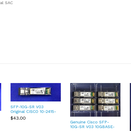
al SAC
SFP-10G-SR V03
Original CISCO 10-2415-
03 850nm 10GBASE-SR
$43.00
SFP+ Multi mode
Genuine Cisco SFP-
Module
10G-SR V03 10GBASE-