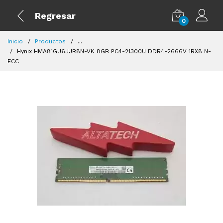
Regresar
0
Inicio
Productos
...
Hynix HMA81GU6JJR8N-VK 8GB PC4-21300U DDR4-2666V 1RX8 N-
ECC