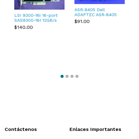
S
Or
ASR-8405 Dell
2
$
ADAPTEC ASR-8405
1
LSI 9300-16i 16-port
TXCMC SAS/SATA
M
SAS9300-16I 12GB/s
$91.00
12Gb/s RAID
Host Bus Adapter 03-
$140.00
Controller 0TXCMC
25600-01B
Contáctenos
Enlaces Importantes