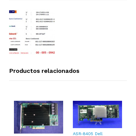
Productos relacionados
S
Or
ASR-8405 Dell
2
$