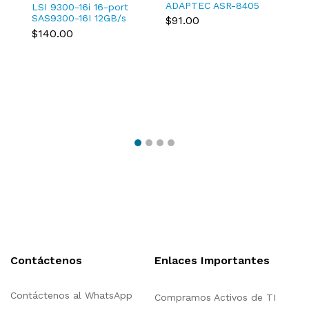
ADAPTEC ASR-8405
1
LSI 9300-16i 16-port
TXCMC SAS/SATA
M
SAS9300-16I 12GB/s
$91.00
12Gb/s RAID
Host Bus Adapter 03-
$140.00
Controller 0TXCMC
25600-01B
Contáctenos
Enlaces Importantes
Contáctenos al WhatsApp
Compramos Activos de TI