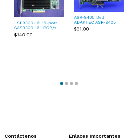
S
Or
ASR-8405 Dell
2
$
ADAPTEC ASR-8405
1
LSI 9300-16i 16-port
TXCMC SAS/SATA
M
SAS9300-16I 12GB/s
$91.00
12Gb/s RAID
Host Bus Adapter 03-
$140.00
Controller 0TXCMC
25600-01B
Contáctenos
Enlaces Importantes