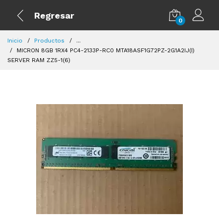
Regresar
0
Inicio
Productos
...
MICRON 8GB 1RX4 PC4-2133P-RC0 MTA18ASF1G72PZ-2G1A2IJ(I)
SERVER RAM ZZ5-1(6)